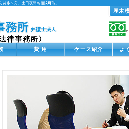
ら徒歩２分。土日夜間も相談可能。
厚木
務
費 用
ケース紹介
よ