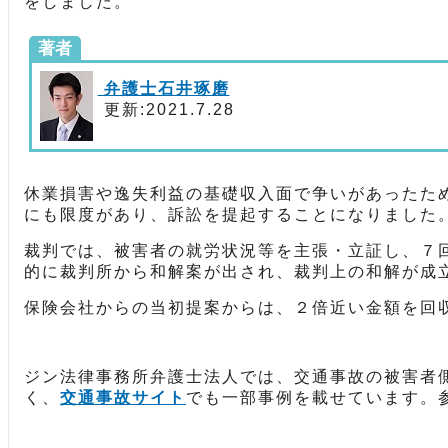
をしました。
著者
弁護士石井琢磨
更新:2021.7.28
休業損害や逸失利益の基礎収入面で争いがあったた
にも限度があり、訴訟を提起することになりました
裁判では、被害者の就労状況等を主張・立証し、７
的に裁判所から和解案が出され、裁判上の和解が成
保険会社からの当初提案からは、２倍近い金額を回
ジン法律事務所弁護士法人では、交通事故の被害者
く、
交通事故サイト
でも一部事例を載せています。