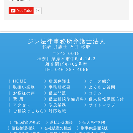
ジン法律事務所弁護士法人
代表 弁護士 石井 琢磨
〒243-0018
神奈川県厚木市中町4-14-3
雅光園ビル702号室
TEL:046-297-4055
HOME
所属弁護士
ケース紹介
取扱い業務
事務所概要
よくある質問
お客様の声
借金問題
コラム
費 用
借金相談準備資料
個人情報保護方針
アクセス
取扱業務
サイトマップ
ご相談はこちら
対応地域
自己破産の相談
過払い金相談
個人再生相談
債務整理相談
会社破産の相談
刑事弁護相談版