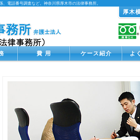
係、電話番号調査など。神奈川県厚木市の法律事務所。
厚木
務
費 用
ケース紹介
よ