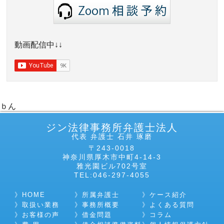
動画配信中↓↓
ｂん
ジン法律事務所弁護士法人
代表 弁護士 石井 琢磨
〒243-0018
神奈川県厚木市中町4-14-3
雅光園ビル702号室
TEL:046-297-4055
HOME
所属弁護士
ケース紹介
取扱い業務
事務所概要
よくある質問
お客様の声
借金問題
コラム