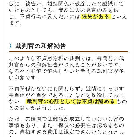
仮に、被告が、婚姻関係が破綻したと認識して
いたものとしても、安易に夫の発言のみを信
じ、不貞行為に及んだ点には
過失がある
といえ
ます。
裁判官の和解勧告
このような不貞慰謝料の裁判では、尋問前に裁
判官からの和解勧告がされることが多いです。
なるべく和解で解決したいと考える裁判官が多
い印象です。
不貞関係がないにも関わらず、近隣に引っ越す
事自体が不自然であることなどを反論しておこ
ない、
裁判官の心証としては不貞は認める
もの
との開示がされました。
ただ、夫婦間では離婚が成立していないなどの
事情もあり、また、探偵の必要性は認めるもの
の、高額すぎる費用は認定できないとされまし