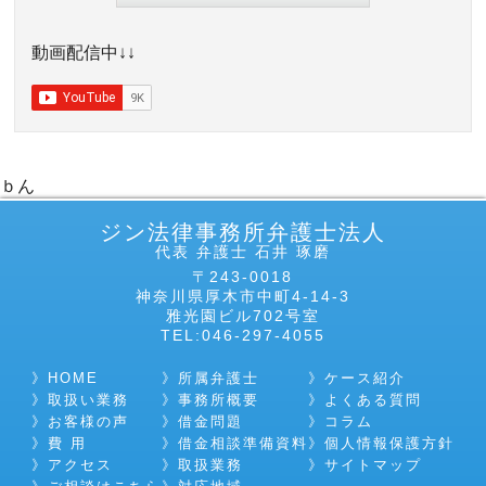
動画配信中↓↓
ｂん
ジン法律事務所弁護士法人
代表 弁護士 石井 琢磨
〒243-0018
神奈川県厚木市中町4-14-3
雅光園ビル702号室
TEL:046-297-4055
HOME
所属弁護士
ケース紹介
取扱い業務
事務所概要
よくある質問
お客様の声
借金問題
コラム
費 用
借金相談準備資料
個人情報保護方針
アクセス
取扱業務
サイトマップ