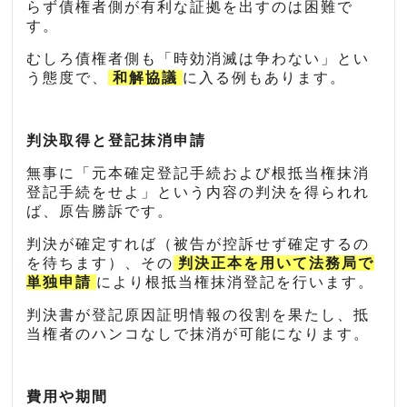
らず債権者側が有利な証拠を出すのは困難で
す。
むしろ債権者側も「時効消滅は争わない」とい
う態度で、
和解協議
に入る例もあります。
判決取得と登記抹消申請
無事に「元本確定登記手続および根抵当権抹消
登記手続をせよ」という内容の判決を得られれ
ば、原告勝訴です。
判決が確定すれば（被告が控訴せず確定するの
を待ちます）、その
判決正本を用いて法務局で
単独申請
により根抵当権抹消登記を行います。
判決書が登記原因証明情報の役割を果たし、抵
当権者のハンコなしで抹消が可能になります。
費用や期間