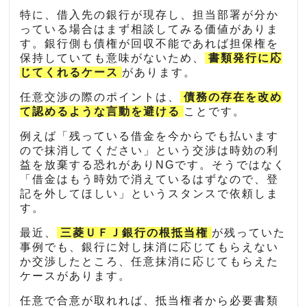
特に、借入先の銀行が現存し、担当部署が分か
っている場合はまず相談してみる価値がありま
す。銀行側も債権が回収不能であれば担保権を
保持していても意味がないため、
書類発行に応
じてくれるケース
があります。
任意交渉の際のポイントは、
債務の存在を改め
て認めるような言動を避ける
ことです。
例えば「残っている借金を今からでも払います
ので抹消してください」という交渉は時効の利
益を放棄する恐れがありNGです。そうではなく
「借金はもう時効で消えているはずなので、登
記を外してほしい」というスタンスで依頼しま
す。
最近、
三菱ＵＦＪ銀行の根抵当権
が残っていた
事例でも、銀行に対し抹消に応じてもらえない
か交渉したところ、任意抹消に応じてもらえた
ケースがあります。
任意で合意が取れれば、抵当権者から必要書類