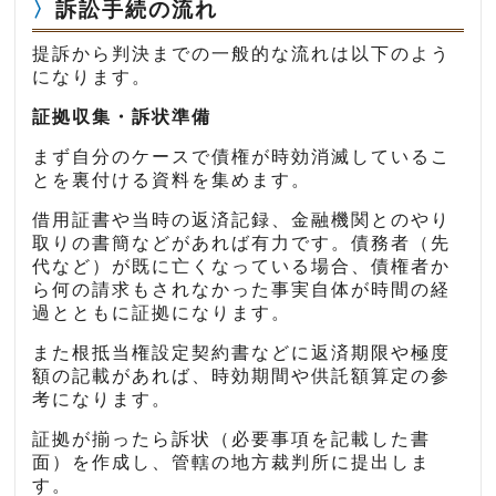
訴訟手続の流れ
提訴から判決までの一般的な流れは以下のよう
になります。
証拠収集・訴状準備
まず自分のケースで債権が時効消滅しているこ
とを裏付ける資料を集めます。
借用証書や当時の返済記録、金融機関とのやり
取りの書簡などがあれば有力です。債務者（先
代など）が既に亡くなっている場合、債権者か
ら何の請求もされなかった事実自体が時間の経
過とともに証拠になります。
また根抵当権設定契約書などに返済期限や極度
額の記載があれば、時効期間や供託額算定の参
考になります。
証拠が揃ったら訴状（必要事項を記載した書
面）を作成し、管轄の地方裁判所に提出しま
す。