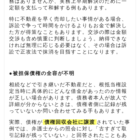
務はありませんが、実務上早期解決のために一
定額を支払って和解する例もあります。
特に不動産を早く売却したい事情がある場合、
訴訟で争って時間をかけるよりもお金で解決し
た方が得策なこともあります。交渉の際は金額
交渉も含め慎重に判断しましょう。納得できな
ければ無理に応じる必要はなく、その場合は訴
訟で正攻法で抹消を目指すことになります。
●被担保債権の全容が不明
相続などで引き継いだ不動産だと、根抵当権設
定当時に具体的にどんな借金があったのか情報
が乏しい場合があります。債務者本人が故人で
詳細が分からないときは、債権者側に記録が残
っていないか問い合わせてみる手もあります。
実際、債権が
債権回収会社に譲渡
されていた事
例では、弁護士からの照会に対し「古すぎて取
引記録が残っていない」と回答されたこともあ