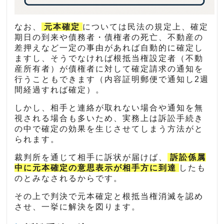
なお、
元本確定
については民法の規定上、確定
期日の到来や債務者・債権者の死亡、不動産の
差押えなど一定の事由があれば自動的に確定し
ますし、そうでなければ根抵当権設定者（不動
産所有者）が債権者に対して確定請求の通知を
行うこともできます（内容証明郵便で通知し2週
間経過すれば確定）。
しかし、相手と連絡が取れない場合や通知を無
視される場合も多いため、実務上は訴訟手続き
の中で確定の効果を生じさせてしまう方法がと
られます。
裁判所を通じて相手に訴状が届けば、
訴訟係属
中に元本確定の意思表示が相手方に到達
したも
のとみなされるからです。
その上で判決で元本確定と根抵当権消滅を認め
させ、一挙に解決を図ります。