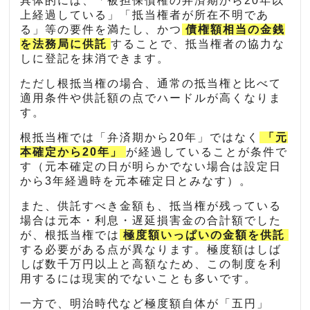
具体的には、「被担保債権の弁済期から20年以
上経過している」「抵当権者が所在不明であ
る」等の要件を満たし、かつ
債権額相当の金銭
を法務局に供託
することで、抵当権者の協力な
しに登記を抹消できます。
ただし根抵当権の場合、通常の抵当権と比べて
適用条件や供託額の点でハードルが高くなりま
す。
根抵当権では「弁済期から20年」ではなく
「元
本確定から20年」
が経過していることが条件で
す（元本確定の日が明らかでない場合は設定日
から3年経過時を元本確定日とみなす）。
また、供託すべき金額も、抵当権が残っている
場合は元本・利息・遅延損害金の合計額でした
が、根抵当権では
極度額いっぱいの金額を供託
する必要がある点が異なります。極度額はしば
しば数千万円以上と高額なため、この制度を利
用するには現実的でないことも多いです。
一方で、明治時代など極度額自体が「五円」