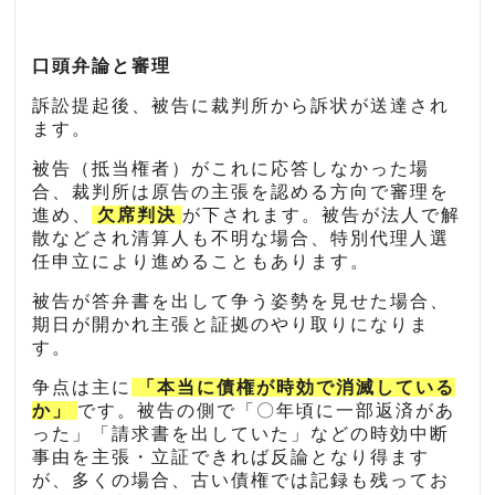
口頭弁論と審理
訴訟提起後、被告に裁判所から訴状が送達され
ます。
被告（抵当権者）がこれに応答しなかった場
合、裁判所は原告の主張を認める方向で審理を
進め、
欠席判決
が下されます。被告が法人で解
散などされ清算人も不明な場合、特別代理人選
任申立により進めることもあります。
被告が答弁書を出して争う姿勢を見せた場合、
期日が開かれ主張と証拠のやり取りになりま
す。
争点は主に
「本当に債権が時効で消滅している
か」
です。被告の側で「〇年頃に一部返済があ
った」「請求書を出していた」などの時効中断
事由を主張・立証できれば反論となり得ます
が、多くの場合、古い債権では記録も残ってお