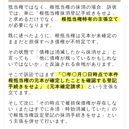
抵当権ではなく、根抵当権の抹消の場合、訴状
では、単に「根抵当権抹消登記手続きをせよ」
と求めるだけでなく、
根抵当権特有の主張立て
が必要になります。
既に述べたように、根抵当権は元本が未確定の
ままだと担保すべき債権が不特定です。
その状態で「債権は消滅したから抹消せよ」と
言っても、「他に債権が残っているかもしれな
いではないか」と反論される余地があります。
そこで訴訟ではまず
「〇年〇月〇日時点で本件
根抵当権の元本が確定したことを確認する登記
手続きをせよ」（元本確定請求）
という主張を
立てます。
そして次に「その時点で被担保債権が存在しな
い（またはすでに弁済・時効消滅していた）の
で根抵当権設定登記の抹消手続きをせよ」とい
う主張を併せて行います。