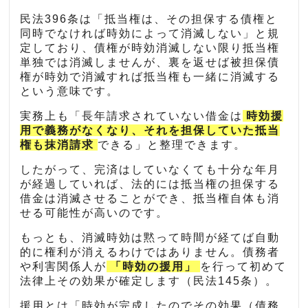
民法396条は「抵当権は、その担保する債権と
同時でなければ時効によって消滅しない」と規
定しており、債権が時効消滅しない限り抵当権
単独では消滅しませんが、裏を返せば被担保債
権が時効で消滅すれば抵当権も一緒に消滅する
という意味です。
実務上も「長年請求されていない借金は
時効援
用で義務がなくなり、それを担保していた抵当
権も抹消請求
できる」と整理できます。
したがって、完済はしていなくても十分な年月
が経過していれば、法的には抵当権の担保する
借金は消滅させることができ、抵当権自体も消
せる可能性が高いのです。
もっとも、消滅時効は黙って時間が経てば自動
的に権利が消えるわけではありません。債務者
や利害関係人が
「時効の援用」
を行って初めて
法律上その効果が確定します（民法145条）。
援用とは「時効が完成したのでその効果（債務