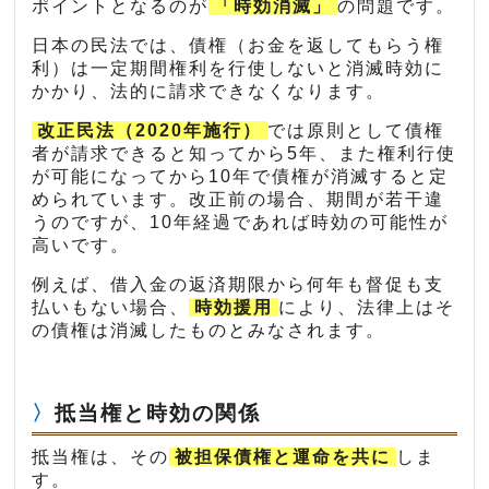
ポイントとなるのが
「時効消滅」
の問題です。
日本の民法では、債権（お金を返してもらう権
利）は一定期間権利を行使しないと消滅時効に
かかり、法的に請求できなくなります。
改正民法（2020年施行）
では原則として債権
者が請求できると知ってから5年、また権利行使
が可能になってから10年で債権が消滅すると定
められています。改正前の場合、期間が若干違
うのですが、10年経過であれば時効の可能性が
高いです。
例えば、借入金の返済期限から何年も督促も支
払いもない場合、
時効援用
により、法律上はそ
の債権は消滅したものとみなされます。
抵当権と時効の関係
抵当権は、その
被担保債権と運命を共に
しま
す。