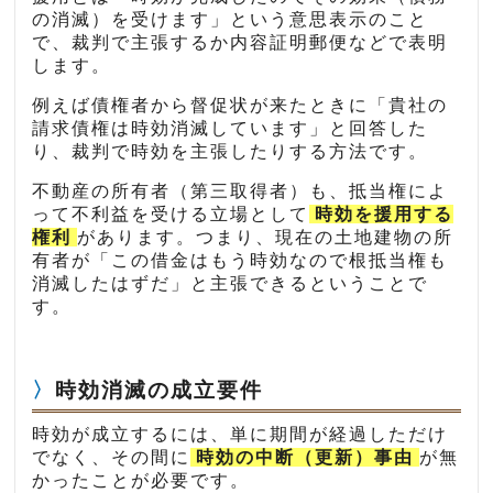
の消滅）を受けます」という意思表示のこと
で、裁判で主張するか内容証明郵便などで表明
します。
例えば債権者から督促状が来たときに「貴社の
請求債権は時効消滅しています」と回答した
り、裁判で時効を主張したりする方法です。
不動産の所有者（第三取得者）も、抵当権によ
って不利益を受ける立場として
時効を援用する
権利
があります。つまり、現在の土地建物の所
有者が「この借金はもう時効なので根抵当権も
消滅したはずだ」と主張できるということで
す。
時効消滅の成立要件
時効が成立するには、単に期間が経過しただけ
でなく、その間に
時効の中断（更新）事由
が無
かったことが必要です。