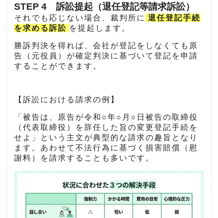
STEP 4 訴訟提起（退任登記等請求訴訟）
それでも応じない場合、裁判所に
退任登記手続
を求める訴訟
を提起します。
勝訴判決を得れば、会社が登記をしなくても原
告（元役員）が確定判決に基づいて登記を申請
することができます。
【訴訟における請求の例】
「被告は、原告が令和○年○月○日被告の取締役
（代表取締役）を辞任した旨の変更登記手続を
せよ」という主文が典型的な請求の趣旨となり
ます。あわせて不法行為に基づく損害賠償（慰
謝料）を請求することも多いです。