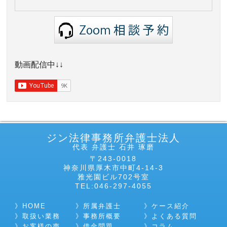
動画配信中↓↓
ジン法律事務所弁護士法人
代表 弁護士 石井 琢磨
〒243-0018
神奈川県厚木市中町4-14-3
雅光園ビル702号室
TEL:046-297-4055
HOME
所属弁護士
ケース紹介
取扱い業務
事務所概要
よくある質問
お客様の声
借金問題
コラム