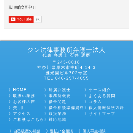
動画配信中↓↓
ジン法律事務所弁護士法人
代表 弁護士 石井 琢磨
〒243-0018
神奈川県厚木市中町4-14-3
雅光園ビル702号室
TEL:046-297-4055
HOME
所属弁護士
ケース紹介
取扱い業務
事務所概要
よくある質問
お客様の声
借金問題
コラム
費 用
借金相談準備資料
個人情報保護方針
アクセス
取扱業務
サイトマップ
ご相談はこちら
対応地域
自己破産の相談
過払い金相談
個人再生相談