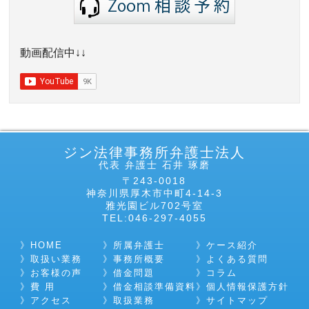
動画配信中↓↓
ジン法律事務所弁護士法人
代表 弁護士 石井 琢磨
〒243-0018
神奈川県厚木市中町4-14-3
雅光園ビル702号室
TEL:046-297-4055
HOME
所属弁護士
ケース紹介
取扱い業務
事務所概要
よくある質問
お客様の声
借金問題
コラム
費 用
借金相談準備資料
個人情報保護方針
アクセス
取扱業務
サイトマップ