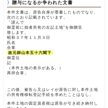
贈与になるか争われた文書
本件文書は、原告自身が墨書したものでなり、
次のとおり記載されています。
「謹んで
御霊前に拙者所有の左記土地”を御贈呈
致します。
昭和３７年１１月３日
氏名
合掌
故元師山本五十六閣下
御霊位
記
（本件土地の表示がある。）
再拝合掌」
この後、被告ら又はレイが原告に対し本件土地
の所有権移転登記手続を求めたことはなし。
本件土地の固定資産税は原告が引き続き納付し