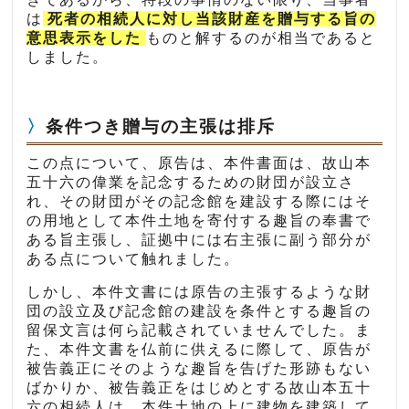
は
死者の相続人に対し当該財産を贈与する旨の
意思表示をした
ものと解するのが相当であると
しました。
条件つき贈与の主張は排斥
この点について、原告は、本件書面は、故山本
五十六の偉業を記念するための財団が設立さ
れ、その財団がその記念館を建設する際にはそ
の用地として本件土地を寄付する趣旨の奉書で
ある旨主張し、証拠中には右主張に副う部分が
ある点について触れました。
しかし、本件文書には原告の主張するような財
団の設立及び記念館の建設を条件とする趣旨の
留保文言は何ら記載されていませんでした。ま
た、本件文書を仏前に供えるに際して、原告が
被告義正にそのような趣旨を告げた形跡もない
ばかりか、被告義正をはじめとする故山本五十
六の相続人は、本件土地の上に建物を建築して