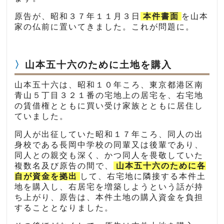
原告が、昭和３７年１１月３日
本件書面
を山本
家の仏前に置いてきました。これが問題に。
山本五十六のために土地を購入
山本五十六は、昭和１０年ころ、東京都港区南
青山５丁目３２１番の宅地上の居宅を、右宅地
の賃借権とともに買い受け家族とともに居住し
ていました。
同人が出征していた昭和１７年ころ、同人の出
身校である長岡中学校の同輩又は後輩であり、
同人との親交も深く、かつ同人を畏敬していた
複数名及び原告の間で、
山本五十六のために各
自が資金を拠出
して、右宅地に隣接する本件土
地を購入し、右居宅を増築しようという話が持
ち上がり、原告は、本件土地の購入資金を負担
することとなりました。