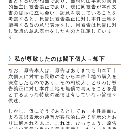
書とするのが相当であり、当時の山本家の実質
的当主は被告義正であり、現に同被告が本件文
書の提示に立ち会い、謝意を表していることを
考慮すると、原告は被告義正に対し本件土地を
贈与する旨の意思表示をし、同被告は原告に対
し受贈の意思表示をしたものと認定していま
す。
私が尊敬したのは閣下個人→却下
なお、原告本人は、原告はあくまでも山本五十
六個人に対する畏敬の念から本件土地の購入を
決意したものであり、その相続人、とりわけ被
告義正に対し本件土地を無償で与えることを是
とするような特段の感情は有していない旨種々
供述。
しかし、仮にそうであるとしても、本件書面に
よる意思表示の趣旨が客観的にみて前示のとお
りに解される以上、これは、ひっきょう、原告