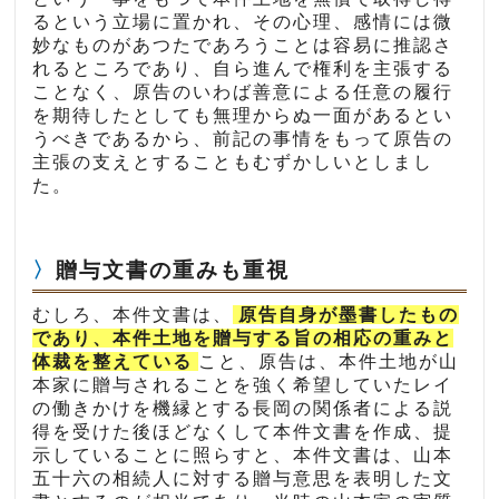
るという立場に置かれ、その心理、感情には微
妙なものがあつたであろうことは容易に推認さ
れるところであり、自ら進んで権利を主張する
ことなく、原告のいわば善意による任意の履行
を期待したとしても無理からぬ一面があるとい
うべきであるから、前記の事情をもって原告の
主張の支えとすることもむずかしいとしまし
た。
贈与文書の重みも重視
むしろ、本件文書は、
原告自身が墨書したもの
であり、本件土地を贈与する旨の相応の重みと
体裁を整えている
こと、原告は、本件土地が山
本家に贈与されることを強く希望していたレイ
の働きかけを機縁とする長岡の関係者による説
得を受けた後ほどなくして本件文書を作成、提
示していることに照らすと、本件文書は、山本
五十六の相続人に対する贈与意思を表明した文