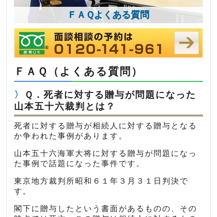
ＦＡＱよくある質問
ＦＡＱ（よくある質問）
Ｑ．死者に対する贈与が問題になった
山本五十六裁判とは？
死者に対する贈与が相続人に対する贈与となる
か争われた事例があります。
山本五十六海軍大将に対する贈与が問題になっ
た事例で話題になった事件です。
東京地方裁判所昭和６１年３月３１日判決で
す。
閣下に贈与したという書面があるものの、その