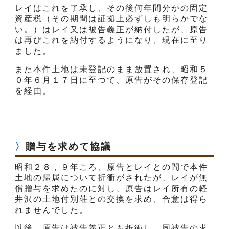
レイはこれを了承し、その後何年間分かの固定
資産税（その期間は証拠上必ずしも明らかでな
い。）はレイ又は被告義正が納付したが、原告
は再びこれを納付するようになり、現在に至り
ました。
また本件土地は未登記のまま放置され、昭和５
０年６月１７日に至つて、原告がその保存登記
を経由。
贈与を求めて協議
昭和２８，９年ころ、原告とレイとの間で本件
土地の帰属について折衝がされたが、レイが無
償贈与を求めたのに対し、原告はレイ所有の軽
井沢の土地付別荘との交換を求め、合意は得ら
れませんでした。
以後、原告は被告義正とも折衝し、同被告の求