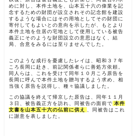
めに対し、本件土地を、山本五十六の偉業を記
念するための財団が設立されその記念館を建設
するような場合にはその用地としてその財団に
寄付してもよいとの意向を示したが、もとより
本件土地を住居の宅地として使用している被告
義正にそのような財団設立の意思はなく、結
局、合意をみるには至りませんでした。
このような成行を憂慮したレイは、昭和３７年
ころ長岡に赴き、前記関係者らに善処方依頼。
同人らは、これを受けて同年１０月ころ原告を
長岡に呼んで本件土地を贈与するよう求め、相
当強く原告を説得し、種々協議しました。
この協議を終えて帰京した原告は、同年１１月
３日、被告義正方を訪れ、同被告の面前で
本件
文書を山本五十六の仏前に供え
、同被告はこれ
に謝意を表しました。