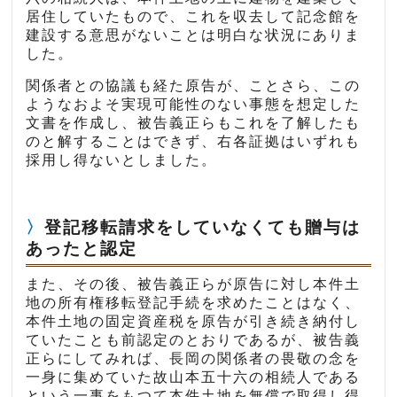
居住していたもので、これを収去して記念館を
建設する意思がないことは明白な状況にありま
した。
関係者との協議も経た原告が、ことさら、この
ようなおよそ実現可能性のない事態を想定した
文書を作成し、被告義正らもこれを了解したも
のと解することはできず、右各証拠はいずれも
採用し得ないとしました。
登記移転請求をしていなくても贈与は
あったと認定
また、その後、被告義正らが原告に対し本件土
地の所有権移転登記手続を求めたことはなく、
本件土地の固定資産税を原告が引き続き納付し
ていたことも前認定のとおりであるが、被告義
正らにしてみれば、長岡の関係者の畏敬の念を
一身に集めていた故山本五十六の相続人である
という一事をもつて本件土地を無償で取得し得