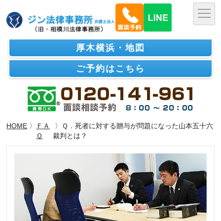
厚木横浜・地図
ご予約はこちら
HOME
〉
ＦＡ
〉Ｑ．死者に対する贈与が問題になった山本五十六
Ｑ
裁判とは？