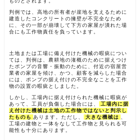
ものとされます。
判例では、高地の所有者が崖地を支えるために
建造したコンクリートの擁壁が不完全なため
に、その一部が崩壊して下方の家屋が潰れた場
合にも工作物責任を負っています。
土地または工場に備え付けた機械の暇疵につい
ては、判例は、農耕地の潅概のために据えつけ
たポンプの音響・振動のために、付近の宿屋営
業者の家屋を傾け、かつ、顧客を減らした場合
には、ポンプの据え付けの不完全なことを工作
物の設置の暇疵としました。
しかし、工場内に据え付けられた機械に暇疵が
あって、工員が負傷した場合には、
工場内に据
え付けた機械は土地の工作物ではないと判示し
たものも
あります。ただし、
大きな機械は
、
工場の建物と一体をなして工作物と見られる可
能性も十分にあります。