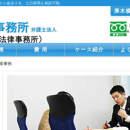
から徒歩２分。土日夜間も相談可能。
厚木
務
費 用
ケース紹介
よ
産事例