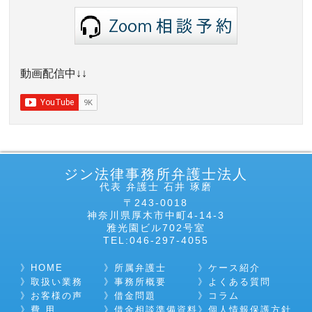
動画配信中↓↓
ジン法律事務所弁護士法人
代表 弁護士 石井 琢磨
〒243-0018
神奈川県厚木市中町4-14-3
雅光園ビル702号室
TEL:046-297-4055
HOME
所属弁護士
ケース紹介
取扱い業務
事務所概要
よくある質問
お客様の声
借金問題
コラム
費 用
借金相談準備資料
個人情報保護方針