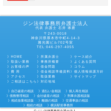
ジン法律事務所弁護士法人
代表 弁護士 石井 琢磨
〒243-0018
神奈川県厚木市中町4-14-3
雅光園ビル702号室
TEL:046-297-4055
HOME
所属弁護士
ケース紹介
取扱い業務
事務所概要
よくある質問
お客様の声
借金問題
コラム
費 用
借金相談準備資料
個人情報保護方針
アクセス
取扱業務
サイトマップ
ご相談はこちら
対応地域
自己破産の相談
過払い金相談
個人再生相談
債務整理相談
会社破産の相談
刑事弁護相談版
相続放棄相談版
離婚の相談
交通事故の相談
相続の相談
横浜駅前事務所
©
ジン法律事務所弁護士法人.