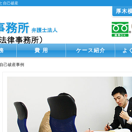
と自己破産
厚木
務
費 用
ケース紹介
よ
自己破産事例