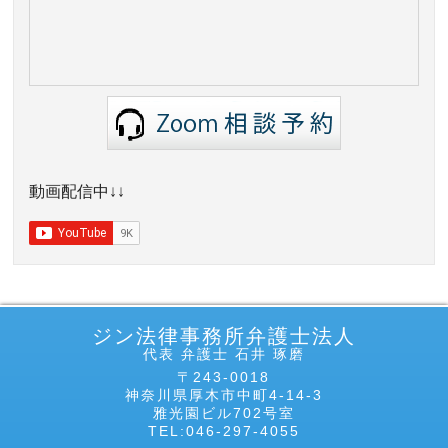
動画配信中↓↓
ジン法律事務所弁護士法人
代表 弁護士 石井 琢磨
〒243-0018
神奈川県厚木市中町4-14-3
雅光園ビル702号室
TEL:046-297-4055