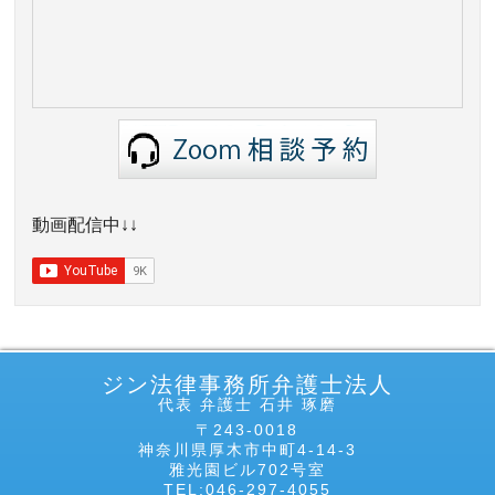
動画配信中↓↓
ジン法律事務所弁護士法人
代表 弁護士 石井 琢磨
〒243-0018
神奈川県厚木市中町4-14-3
雅光園ビル702号室
TEL:046-297-4055