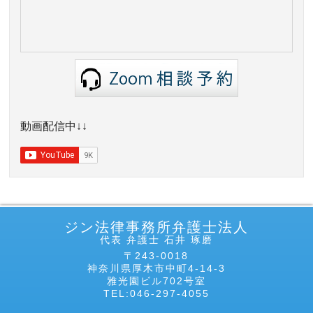
動画配信中↓↓
ジン法律事務所弁護士法人
代表 弁護士 石井 琢磨
〒243-0018
神奈川県厚木市中町4-14-3
雅光園ビル702号室
TEL:046-297-4055