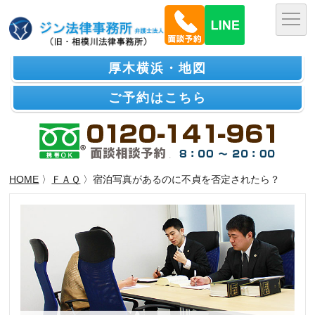
厚木横浜・地図
ご予約はこちら
HOME
〉
ＦＡＱ
〉宿泊写真があるのに不貞を否定されたら？