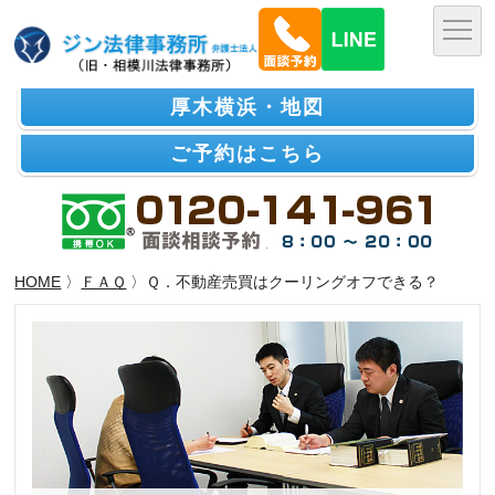
厚木横浜・地図
ご予約はこちら
HOME
〉
ＦＡＱ
〉Ｑ．不動産売買はクーリングオフできる？