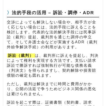
法的手段の活用 – 訴訟・調停・ADR
交渉によっても解決しない場合や、相手方が全
く応じない場合には、法的手段に訴えることを
検討します。代表的な法的解決手段には民事訴
訟（裁判）提起、裁判所を通じた調停の申立
て、そして弁護士会などが実施するADR（裁判
外紛争解決手続）の利用があります。
訴訟（裁判）
は、裁判所に訴えを提起し、判決
によって権利を実現する方法です。支払い請求
訴訟で勝訴すれば強制執行が可能な債務名義
（判決文）を得られますし、契約解除や損害賠
償額の確定も図れます。
ただし、裁判は解決までに時間と費用がかか
り、公開の法廷で争うためビジネス関係の悪化
は避けられません。
訴訟を起こす際は、証拠書類（契約書、請求