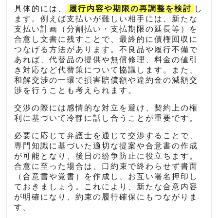
具体的には、
履行内容や期限の再調整を検討
し
ます。例えば支払いが難しい相手には、新たな
支払い計画（分割払い・支払期限の延長等）を
合意し文書に残すことで、最終的に債権回収に
つなげる方法があります。不良品や履行不備で
あれば、代替品の提供や無償修理、料金の値引
き対応など代替策について協議します。また、
和解交渉の一環で損害賠償額や違約金の減額交
渉を行うことも考えられます。
交渉の際には感情的な対立を避け、契約上の権
利に基づいて冷静に話し合うことが重要です。
必要に応じて弁護士を通じて交渉することで、
専門知識に基づいた適切な提案や合意書の作成
が可能となり、後日の紛争防止に役立ちます。
合意に至った場合は、口約束で終わらせず書面
（合意書や覚書）を作成し、お互い署名押印し
ておきましょう。これにより、新たな合意内容
が明確になり、約束の履行確保にもつながりま
す。