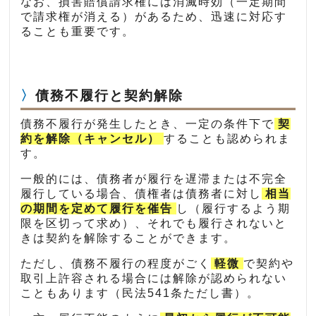
なお、損害賠償請求権には消滅時効（一定期間
で請求権が消える）があるため、迅速に対応す
ることも重要です。
債務不履行と契約解除
債務不履行が発生したとき、一定の条件下で
契
約を解除（キャンセル）
することも認められま
す。
一般的には、債務者が履行を遅滞または不完全
履行している場合、債権者は債務者に対し
相当
の期間を定めて履行を催告
し（履行するよう期
限を区切って求め）、それでも履行されないと
きは契約を解除することができます。
ただし、債務不履行の程度がごく
軽微
で契約や
取引上許容される場合には解除が認められない
こともあります（民法541条ただし書）。