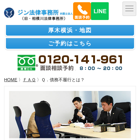
厚木横浜・地図
ご予約はこちら
HOME
〉
ＦＡＱ
〉Ｑ．債務不履行とは？