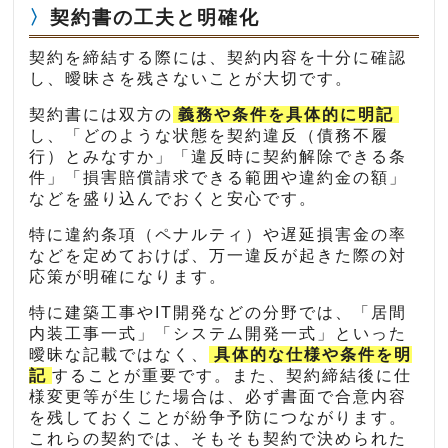
契約書の工夫と明確化
契約を締結する際には、契約内容を十分に確認
し、曖昧さを残さないことが大切です。
契約書には双方の
義務や条件を具体的に明記
し、「どのような状態を契約違反（債務不履
行）とみなすか」「違反時に契約解除できる条
件」「損害賠償請求できる範囲や違約金の額」
などを盛り込んでおくと安心です。
特に違約条項（ペナルティ）や遅延損害金の率
などを定めておけば、万一違反が起きた際の対
応策が明確になります。
特に建築工事やIT開発などの分野では、「居間
内装工事一式」「システム開発一式」といった
曖昧な記載ではなく、
具体的な仕様や条件を明
記
することが重要です。また、契約締結後に仕
様変更等が生じた場合は、必ず書面で合意内容
を残しておくことが紛争予防につながります。
これらの契約では、そもそも契約で決められた