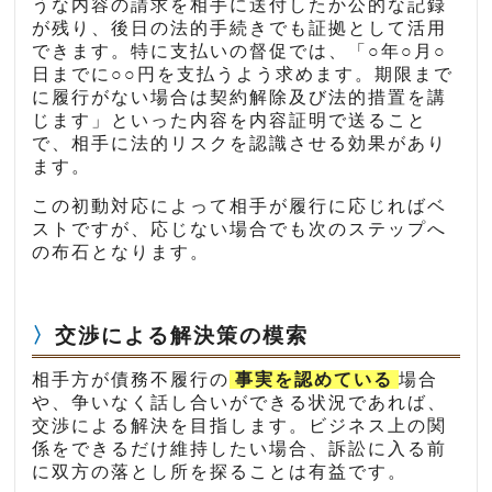
うな内容の請求を相手に送付したか公的な記録
が残り、後日の法的手続きでも証拠として活用
できます。特に支払いの督促では、「○年○月○
日までに○○円を支払うよう求めます。期限まで
に履行がない場合は契約解除及び法的措置を講
じます」といった内容を内容証明で送ること
で、相手に法的リスクを認識させる効果があり
ます。
この初動対応によって相手が履行に応じればベ
ストですが、応じない場合でも次のステップへ
の布石となります。
交渉による解決策の模索
相手方が債務不履行の
事実を認めている
場合
や、争いなく話し合いができる状況であれば、
交渉による解決を目指します。ビジネス上の関
係をできるだけ維持したい場合、訴訟に入る前
に双方の落とし所を探ることは有益です。