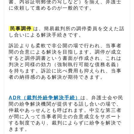
書、内容証明郵便の写しなど）を揃え、弁護士
に依頼して進めるのが一般的です。
民事調停
は、簡易裁判所の調停委員を交えた話
し合いによる解決手続きです。
訴訟よりも柔軟で非公開の場で行われ、当事者
間の合意による解決を目指します。調停が成立
すると調停調書という書面が作成され、これは
判決と同様の効力（強制執行可能な債務名義）
を持ちます。訴訟に比べ費用も抑えられ、当事
者の納得感のある解決が期待できます。
ADR（裁判外紛争解決手続）
は、弁護士会や民
間の紛争解決機関が提供する話し合いの場で、
仲裁やあっせんとも呼ばれます。中立な第三者
が間に入って当事者同士の合意成立をサポート
する制度であり、裁判によらずに紛争を解決で
きます。