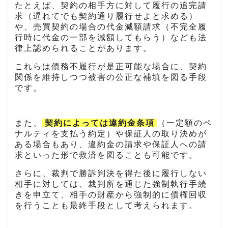
たとえば、契約の相手方に対して履行の追完請
求（遅れてでも契約通り履行せよと求める）
や、売買契約の場合の代金減額請求（不完全履
行時に代金の一部を減額してもらう）なども法
律上認められることがあります。
これらは債務不履行が是正可能な場合に、契約
関係を維持しつつ被害の公正な補填を図る手段
です。
また、
契約によっては違約金条項
（一定額のペ
ナルティを支払う約定）や保証人の取り決めが
ある場合もあり、違約金の請求や保証人への請
求といった形で救済を図ることも可能です。
さらに、裁判で勝訴判決を得た後に履行しない
相手に対しては、裁判所を通じた強制執行手続
きを申立て、相手の財産から強制的に債権回収
を行うことも最終手段として考えられます。