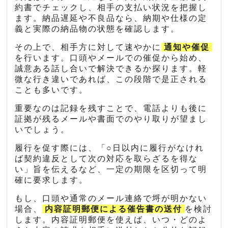
約書でチェックし、相手の支払い状況を把握し
ます。納品遅延や不良品なら、納期や仕様の定
義と実際の納品物の状態を確認します。
その上で、相手方に対して速やかに
通知や催促
を行います。口頭やメールでの催促から始め、
誠意ある話し合いで解決できるか探ります。軽
微な行き違いであれば、この段階で是正される
ことも多いです。
重要なのは記録を残すことで、電話よりも後に
証拠が残るメールや書面でのやり取りが望まし
いでしょう。
履行を促す際には、「○日以内に履行がなけれ
ば契約違反として次の対応を取らざるを得な
い」旨を伝えるなど、一定の期限を区切って明
確に要求します。
もし、口頭や通常のメール連絡で埒が明かない
場合、
内容証明郵便による催告書の送付
を検討
します。内容証明郵便を使えば、いつ・どのよ