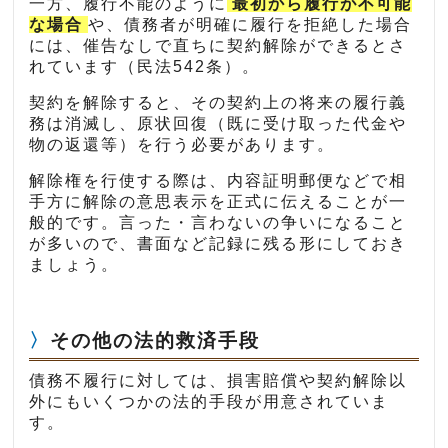
一方、履行不能のように
最初から履行が不可能
な場合
や、債務者が明確に履行を拒絶した場合
には、催告なしで直ちに契約解除ができるとさ
れています（民法542条）。
契約を解除すると、その契約上の将来の履行義
務は消滅し、原状回復（既に受け取った代金や
物の返還等）を行う必要があります。
解除権を行使する際は、内容証明郵便などで相
手方に解除の意思表示を正式に伝えることが一
般的です。言った・言わないの争いになること
が多いので、書面など記録に残る形にしておき
ましょう。
その他の法的救済手段
債務不履行に対しては、損害賠償や契約解除以
外にもいくつかの法的手段が用意されていま
す。