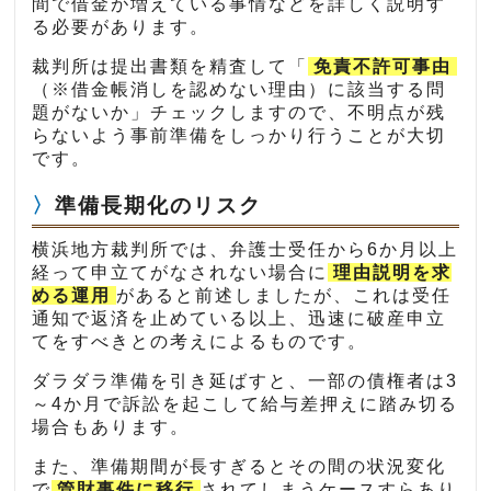
間で借金が増えている事情などを詳しく説明す
る必要があります。
裁判所は提出書類を精査して「
免責不許可事由
（※借金帳消しを認めない理由）に該当する問
題がないか」チェックしますので、不明点が残
らないよう事前準備をしっかり行うことが大切
です。
準備長期化のリスク
横浜地方裁判所では、弁護士受任から6か月以上
経って申立てがなされない場合に
理由説明を求
める運用
があると前述しましたが、これは受任
通知で返済を止めている以上、迅速に破産申立
てをすべきとの考えによるものです。
ダラダラ準備を引き延ばすと、一部の債権者は3
～4か月で訴訟を起こして給与差押えに踏み切る
場合もあります。
また、準備期間が長すぎるとその間の状況変化
で
管財事件に移行
されてしまうケースすらあり