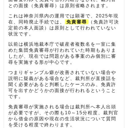
との面接（免責審尋）は原則省略されます。
これは神奈川県内の運用では顕著で、2025年現
在、同時廃止手続では、
免責審尋
（免責許可決
定前の本人面談）は原則として行われていない
状況です。
以前は横浜地裁本庁で破産者複数名を一室に集
めた集団免責審尋が行われていた時期もありま
したが、現在では問題がある事案のみ個別に審
尋を実施する形が中心です。
つまりギャンブル癖が改善されていない場合や
説明に疑義がある場合など、裁判所が直接話を
聞く必要があると判断したケースのみ、免責許
可を出すかどうかの面接が行われるということ
です。
免責審尋が実施される場合は裁判所へ本人出頭
が必要ですが、その際も10～15分程度、裁判官
から借金の原因や現在の生活状況について質問
を受ける程度で終わります。