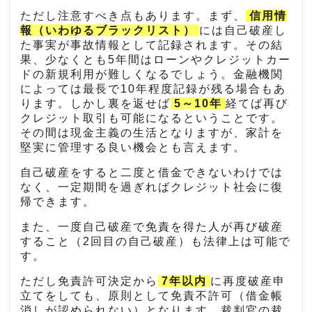
ただし注意すべき点もあります。まず、
信用情
報（いわゆるブラックリスト）
には自己破産し
た事実が事故情報として記録されます。その結
果、少なくとも5年間はローンやクレジットカー
ドの新規利用が難しくなるでしょう。金融機関
によっては最長で10年程度記録が残る場合もあ
ります。しかし裏を返せば
5～10年
経てば再び
クレジット取引も可能になるということです。
その間は現金主義の生活となりますが、家計を
堅実に管理する良い機会とも言えます。
自己破産をすると二度と借金できないわけでは
なく、一定期間を過ぎればクレジット社会に復
帰できます。
また、一度自己破産で免責を得た人が再び破産
すること（2回目の自己破産）も法律上は可能で
す。
ただし免責許可決定から
7年以内
に再度破産申
立てをしても、原則として免責不許可（借金帳
消しが認められない）となります。裁判官の裁