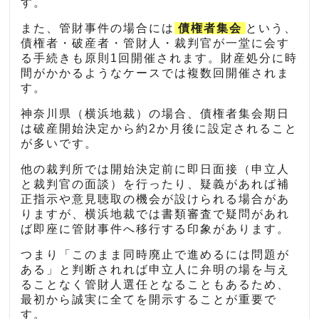
す。
また、管財事件の場合には
債権者集会
という、
債権者・破産者・管財人・裁判官が一堂に会す
る手続きも原則1回開催されます。財産処分に時
間がかかるようなケースでは複数回開催されま
す。
神奈川県（横浜地裁）の場合、債権者集会期日
は破産開始決定から約2か月後に設定されること
が多いです。
他の裁判所では開始決定前に即日面接（申立人
と裁判官の面談）を行ったり、疑義があれば補
正指示や意見聴取の機会が設けられる場合があ
りますが、横浜地裁では書類審査で疑問があれ
ば即座に管財事件へ移行する印象があります。
つまり「このまま同時廃止で進めるには問題が
ある」と判断されれば申立人に弁明の場を与え
ることなく管財人選任となることもあるため、
最初から誠実に全てを開示することが重要で
す。