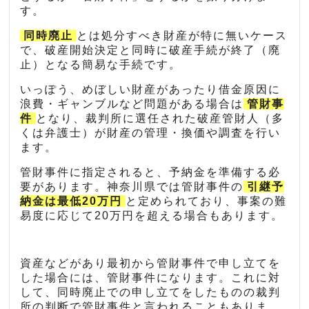
す。
同時廃止
とは処分すべき財産が特に無いケース
で、破産開始決定と同時に破産手続が終了（廃
止）となる簡易な手続です。
いっぽう、めぼしい財産があったり借金原因に
浪費・ギャンブルなど問題がある場合は
管財事
件
となり、裁判所に選任された破産管財人（多
くは弁護士）が財産の管理・換価や調査を行い
ます。
管財事件に指定されると、予納金を準備する必
要があります。神奈川県では管財事件の
引継予
納金は最低20万円
と定められており、事案の難
易度に応じて20万円を超える場合もあります。
資産などがあり最初から管財事件で申し立てを
した場合には、管財事件になります。これに対
して、同時廃止での申し立てをしたものの裁判
所の判断で管財事件と言われることもありま