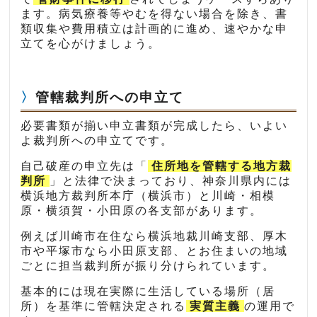
ます。病気療養等やむを得ない場合を除き、書
類収集や費用積立は計画的に進め、速やかな申
立てを心がけましょう。
管轄裁判所への申立て
必要書類が揃い申立書類が完成したら、いよい
よ裁判所への申立てです。
自己破産の申立先は「
住所地を管轄する地方裁
判所
」と法律で決まっており、神奈川県内には
横浜地方裁判所本庁（横浜市）と川崎・相模
原・横須賀・小田原の各支部があります。
例えば川崎市在住なら横浜地裁川崎支部、厚木
市や平塚市なら小田原支部、とお住まいの地域
ごとに担当裁判所が振り分けられています。
基本的には現在実際に生活している場所（居
所）を基準に管轄決定される
実質主義
の運用で