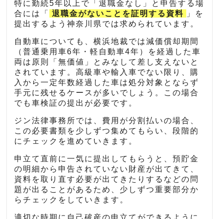
特に勤続5年以上で「退職金なし」と申告する場
合には「
退職金がないことを証明する資料
」を
提出するよう神奈川県では求められています。
自動車についても、横浜地裁では減価償却期間
（普通乗用車6年・軽自動車4年）を経過した車
両は原則「無価値」とみなして差し支えないと
されています。高級車や輸入車でない限り、購
入から一定年数経過した車は処分対象とならず
手元に残せるケースが多いでしょう。この場合
でも車検証の提出が必要です。
ジン法律事務所では、費用が分割払いの場合、
この必要書類を少しずつ集めてもらい、段階的
にチェックを進めていきます。
申立て直前に一気に提出してもらうと、預貯金
の明細から申告されていない財産が出てきて、
資料を取り直す必要が出てきたりするなどの問
題が出ることがあるため、少しずつ重要部分か
らチェックをしていきます。
適切な時期に自己破産の申立てができるように