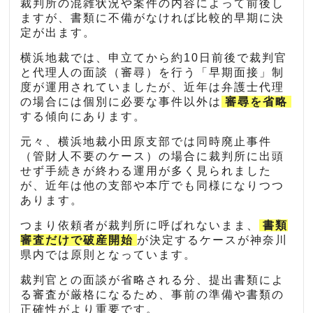
裁判所の混雑状況や案件の内容によって前後し
ますが、書類に不備がなければ比較的早期に決
定が出ます。
横浜地裁では、申立てから約10日前後で裁判官
と代理人の面談（審尋）を行う「早期面接」制
度が運用されていましたが、近年は弁護士代理
の場合には個別に必要な事件以外は
審尋を省略
する傾向にあります。
元々、横浜地裁小田原支部では同時廃止事件
（管財人不要のケース）の場合に裁判所に出頭
せず手続きが終わる運用が多く見られました
が、近年は他の支部や本庁でも同様になりつつ
あります。
つまり依頼者が裁判所に呼ばれないまま、
書類
審査だけで破産開始
が決定するケースが神奈川
県内では原則となっています。
裁判官との面談が省略される分、提出書類によ
る審査が厳格になるため、事前の準備や書類の
正確性がより重要です。