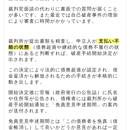
裁判官面談の代わりに書面での質問が届くこと
が多いです。また最近では自己破産事件の増加
により審査に時間がかかっています。
裁判所が提出書類を精査し、申立人が
支払い不
能の状態
（債務超過や継続的な債務不履行の状
態）にあると判断すれば、破産手続開始決定が
出されます。
この決定により法的に債務超過が認定され、借
金返済から解放されるための手続きが本格的に
動き出します。
開始決定後に官報（政府発行の公告誌）に氏名
や住所等が公告され、債権者には裁判所から破
産手続開始通知と「免責意見申述期間」の案内
が送付されます。
免責意見申述期間とは「この債務者を免責（借
金帳消し）して良いかどうか意見があれば一定